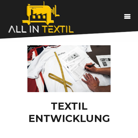
LEISTUNGEN
EIGENPRODUKTION
DEIN TEXTIL
ÜBER UNS
TEXTIL
KONTAKT
ENTWICKLUNG