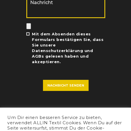
Mit dem Absenden dieses
Formulars bestätigen Sie, dass
Sie unsere
Datenschutzerklärung
und
AGBs
gelesen haben und
akzeptieren.
Um Dir einen besseren Service zu bieten,
KONTAKT
IMPRESSUM
DATENSCHUTZ
AGB
verwendet ALLIN Textil Cookies. Wenn Du auf der
Seite weitersurfst, stimmst Du der Cookie-